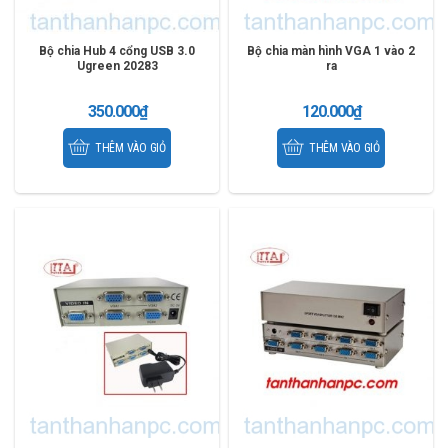
Bộ chia Hub 4 cổng USB 3.0
Bộ chia màn hình VGA 1 vào 2
Ugreen 20283
ra
350.000
₫
120.000
₫
THÊM VÀO GIỎ
THÊM VÀO GIỎ