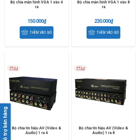
Bộ chia màn hình VGA 1 vào 4
Bộ chia màn hình VGA 1 vào 8
ra
ra
150.000
₫
230.000
₫
THÊM VÀO GIỎ
THÊM VÀO GIỎ
Hỗ trợ bán hàng
Bộ chia tín hiệu AV (Video &
Bộ chia tín hiệu AV (Video &
Audio) 1 ra 4
Audio) 1 ra 8