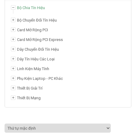
Bộ Chia Tín Hiệu
Bộ chia , Gộp tín hiệu AV
Bộ Chuyển Đổi Tín Hiệu
Bộ Chia Hub USB 2.0, 3.0
Card Mở Rộng PCI
Bộ Chia Máy In
Card Mở Rộng PCI Express
Bộ Chia, Gộp Tín Hiệu HDMI
Dây Chuyển Đổi Tín Hiệu
Bộ Chia, Gộp Tín Hiệu VGA
Dây Tín Hiệu Các Loại
Linh Kiện Máy Tính
Phụ Kiện Laptop - PC Khác
Thiết Bị Giải Trí
Thiết Bị Mạng