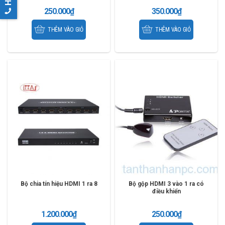
250.000
₫
350.000
₫
THÊM VÀO GIỎ
THÊM VÀO GIỎ
Bộ chia tín hiệu HDMI 1 ra 8
Bộ gộp HDMI 3 vào 1 ra có
điều khiển
1.200.000
₫
250.000
₫