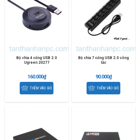
Bộ chia 4 cổng USB 2.0
Bộ chia 7 cổng USB 2.0 công
Ugreen 20277
tắc
160.000
₫
90.000
₫
THÊM VÀO GIỎ
THÊM VÀO GIỎ