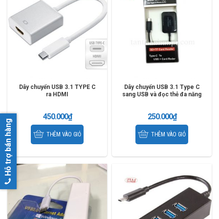
Dây chuyển USB 3.1 TYPE C
Dây chuyển USB 3.1 Type C
ra HDMI
sang USB và đọc thẻ đa năng
450.000
₫
250.000
₫
Hỗ trợ bán hàng
THÊM VÀO GIỎ
THÊM VÀO GIỎ