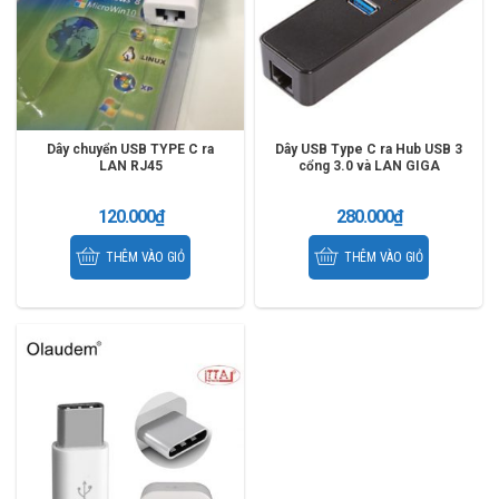
Dây chuyển USB TYPE C ra
Dây USB Type C ra Hub USB 3
LAN RJ45
cổng 3.0 và LAN GIGA
100.1000
120.000
₫
280.000
₫
THÊM VÀO GIỎ
THÊM VÀO GIỎ