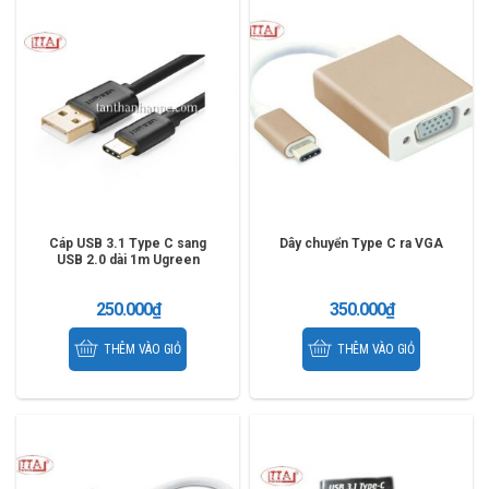
Cáp USB 3.1 Type C sang
Dây chuyển Type C ra VGA
USB 2.0 dài 1m Ugreen
30159
250.000
₫
350.000
₫
THÊM VÀO GIỎ
THÊM VÀO GIỎ