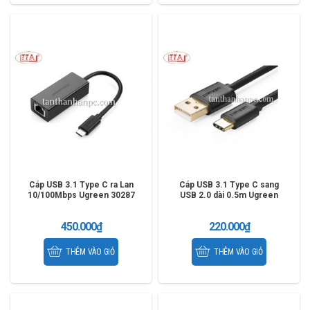
Cáp USB 3.1 Type C ra Lan
Cáp USB 3.1 Type C sang
10/100Mbps Ugreen 30287
USB 2.0 dài 0.5m Ugreen
30158
450.000
₫
220.000
₫
THÊM VÀO GIỎ
THÊM VÀO GIỎ