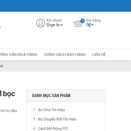
Xin chào!
Giỏ hàng
0
₫
Sign In
0
ỚNG DẪN MUA HÀNG
CHÍNH SÁCH BẢO HÀNH
LIÊN HỆ
ới
M bọc
DANH MỤC SẢN PHẨM
Bộ Chia Tín Hiệu
 hỗ trợ đầu
Bộ Chuyển Đổi Tín Hiệu
Card Mở Rộng PCI