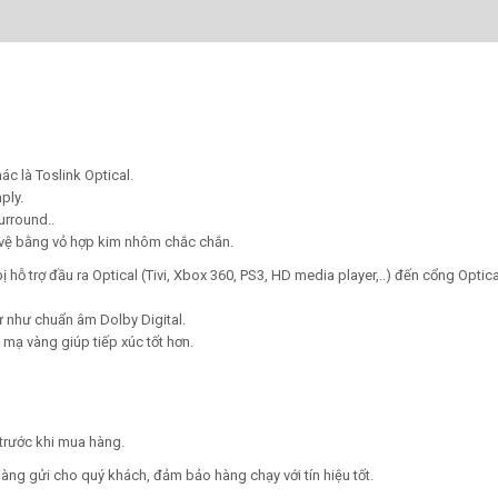
ác là Toslink Optical.
ply.
surround..
vệ bằng vỏ hợp kim nhôm chắc chắn.
ị hỗ trợ đầu ra Optical (Tivi, Xbox 360, PS3, HD media player,..) đến cổng Optic
ự như chuẩn âm Dolby Digital.
 mạ vàng giúp tiếp xúc tốt hơn.
trước khi mua hàng.
àng gửi cho quý khách, đảm bảo hàng chạy với tín hiệu tốt.