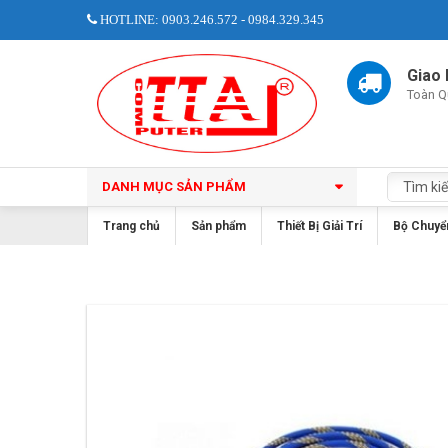
HOTLINE: 0903.246.572 - 0984.329.345
Giao
Toàn Q
DANH MỤC SẢN PHẨM
Trang chủ
Sản phẩm
Thiết Bị Giải Trí
Bộ Chuyển