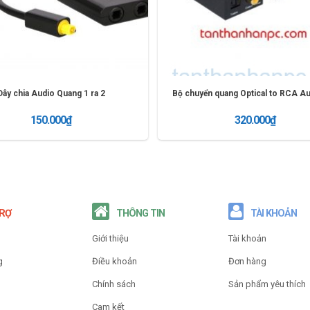
Dây chia Audio Quang 1 ra 2
Bộ chuyển quang Optical to RCA Au
150.000
₫
320.000
₫
THÊM VÀO GIỎ
THÊM VÀO GIỎ
TRỢ
THÔNG TIN
TÀI KHOẢN
n
Giới thiệu
Tài khoản
g
Điều khoản
Đơn hàng
Chính sách
Sản phẩm yêu thích
Cam kết