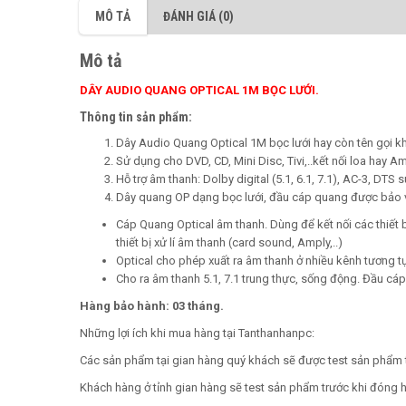
MÔ TẢ
ĐÁNH GIÁ (0)
Mô tả
DÂY AUDIO QUANG OPTICAL 1M BỌC LƯỚI.
Thông tin sản phẩm:
Dây Audio Quang Optical 1M
bọc lưới hay còn tên gọi kh
Sử dụng cho DVD, CD, Mini Disc, Tivi,..kết nối loa hay Am
Hỗ trợ âm thanh: Dolby digital (5.1, 6.1, 7.1), AC-3, DTS 
Dây quang OP dạng bọc lưới, đầu cáp quang được bảo 
Cáp
Quang Optical
âm thanh. Dùng để kết nối các thiết b
thiết bị xử lí âm thanh (card sound, Amply,..)
Optical cho phép xuất ra âm thanh ở nhiều kênh tương t
Cho ra âm thanh 5.1, 7.1 trung thực, sống động. Đầu cáp
Hàng b
ả
o h
à
nh: 03 th
á
ng.
Những lợi ích khi mua hàng tại Tanthanhanpc:
Các sản phẩm tại gian hàng quý khách sẽ được test sản phẩm 
Khách hàng ở tỉnh gian hàng sẽ test sản phẩm trước khi đóng h