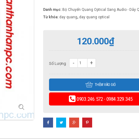
Danh mục:
Bộ Chuyển Quang Optical Sang Audio - Dây 
Từ khóa:
day quang
,
day quang optical
120.000
₫
Số Lượng
THÊM VÀO GIỎ
0903.246.572 - 0984.329.345