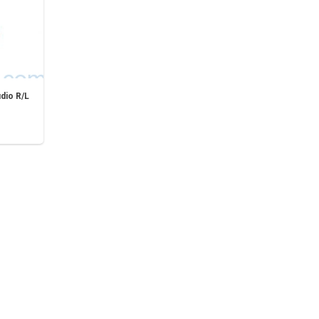
dio R/L
Dây Audio Quang Optical 3M bọc lưới
150.000
₫
THÊM VÀO GIỎ