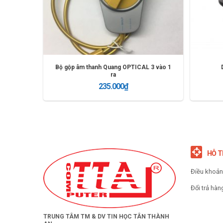
Bộ gộp âm thanh Quang OPTICAL 3 vào 1
ra
235.000
₫
THÊM VÀO GIỎ
HỖ 
Điều khoả
Đổi trả hàn
TRUNG TÂM TM & DV TIN HỌC TÂN THÀNH